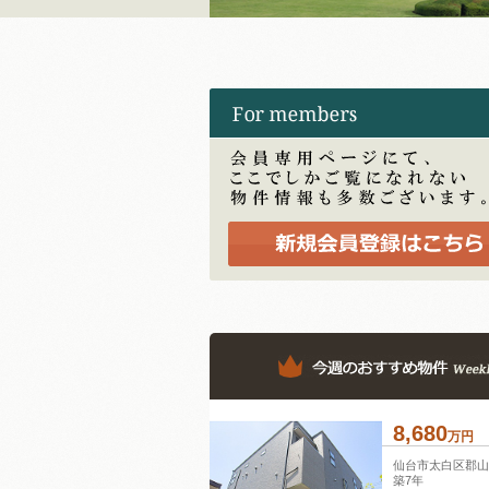
8,680
万
円
仙台市太白区郡
築7年