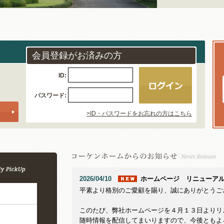
会員登録がお済みの方
ID:
パスワード:
>ID・パスワードを
お忘れの方はこちら
2026/04/10
ホームページ リニューア
平素より格別のご愛顧を賜り、誠にありがとうご
このたび、弊社ホームページを４月１３日よりリ
山
随時情報を配信してまいりますので、今後ともよ