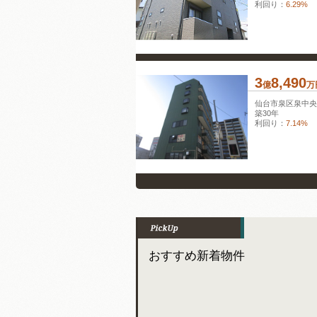
利回り：
6.29%
3
8,490
億
万
仙台市泉区泉中
築30年
利回り：
7.14%
おすすめ新着物件